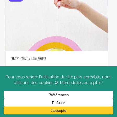
Creativ’ Corner à Bouchemaine
19 août 2026 15 h 00 min - 18 h 00 min
Quai de la Noé
PRIX: