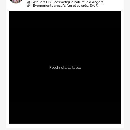
🌿 | Ateliers DIY - cosmétique naturelle à Angers
🌈 | Événements créatifs fun et colorés, EVJF…
Feed not available