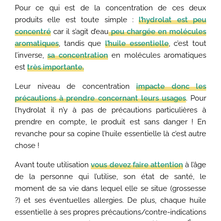
Pour ce qui est de la concentration de ces deux
produits elle est toute simple :
l’hydrolat est peu
concentré
car il s’agit d’eau
peu chargée en molécules
aromatiques
, tandis que
l’huile essentielle
, c’est tout
l’inverse,
sa concentration
en molécules aromatiques
est
très importante.
Leur niveau de concentration
impacte donc les
précautions à prendre concernant leurs usages
. Pour
l’hydrolat il n’y à pas de précautions particulières à
prendre en compte, le produit est sans danger ! En
revanche pour sa copine l’huile essentielle là c’est autre
chose !
Avant toute utilisation
vous devez faire attention
à l’âge
de la personne qui l’utilise, son état de santé, le
moment de sa vie dans lequel elle se situe (grossesse
?) et ses éventuelles allergies. De plus, chaque huile
essentielle à ses propres précautions/contre-indications