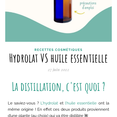
RECETTES COSMÉTIQUES
Hydrolat VS huile essentielle
27 juin 2022
La distillation, c'est quoi ?
Le saviez-vous ?
L’hydrolat
et
l’huile essentielle
ont la
même origine ! En effet ces deux produits proviennent
d’une plante (au choix) qui va être distillée 🌺