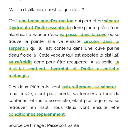
Mais la distillation, qu’est ce que c’est ?
C’est
une technique d’extraction
qui permet de
séparer
l’hydrolat et l’huile essentielle
d’une plante grâce à un
alambic. La vapeur d’eau
va passer dans la cuve
où se
trouve la plante. Elle va ensuite
circuler dans le
serpentin
qui lui est contenu dans une cuve pleine
d’eau froide 💧 Cette vapeur (qui est appelée le distillat)
se refroidit
donc pour être récupérée. A sa sortie,
le
distillat contient l’hydrolat et l’huile essentielle
mélangés
.
Ces deux éléments vont
naturellement se séparer
:
l’eau florale, étant plus lourde, va tomber au fond du
contenant et l’huile essentielle, étant plus légère, va se
retrouver en haut. Tous deux vont ensuite être
conditionnés séparemment
.
Source de l’image : Passeport Santé